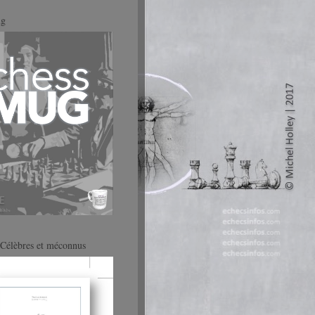
ug
Célèbres et méconnus