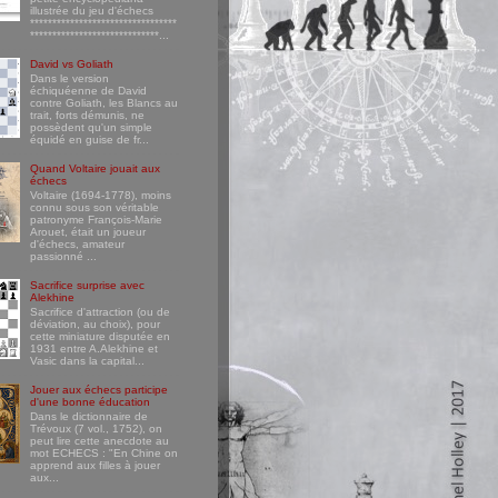
illustrée du jeu d'échecs
*********************************
*****************************...
David vs Goliath
Dans le version
échiquéenne de David
contre Goliath, les Blancs au
trait, forts démunis, ne
possèdent qu'un simple
équidé en guise de fr...
Quand Voltaire jouait aux
échecs
Voltaire (1694-1778), moins
connu sous son véritable
patronyme François-Marie
Arouet, était un joueur
d'échecs, amateur
passionné ...
Sacrifice surprise avec
Alekhine
Sacrifice d'attraction (ou de
déviation, au choix), pour
cette miniature disputée en
1931 entre A.Alekhine et
Vasic dans la capital...
Jouer aux échecs participe
d'une bonne éducation
Dans le dictionnaire de
Trévoux (7 vol., 1752), on
peut lire cette anecdote au
mot ECHECS : "En Chine on
apprend aux filles à jouer
aux...