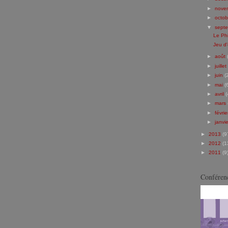
►
nove
►
octo
▼
sept
Le Phi
Jeu d
►
août
►
juillet
►
juin
(
►
mai
(
►
avril
(
►
mars
►
févri
►
janvi
►
2013
(9
►
2012
(1
►
2011
(9
Conférenc