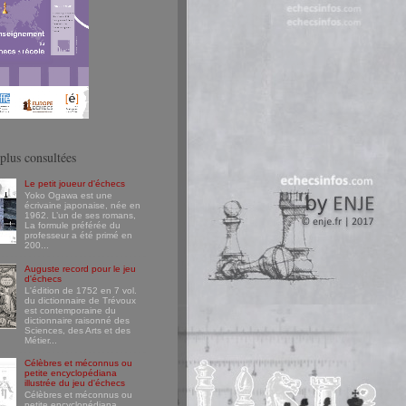
plus consultées
Le petit joueur d'échecs
Yoko Ogawa est une
écrivaine japonaise, née en
1962. L’un de ses romans,
La formule préférée du
professeur a été primé en
200...
Auguste record pour le jeu
d'échecs
L'édition de 1752 en 7 vol.
du dictionnaire de Trévoux
est contemporaine du
dictionnaire raisonné des
Sciences, des Arts et des
Métier...
Célèbres et méconnus ou
petite encyclopédiana
illustrée du jeu d'échecs
Célèbres et méconnus ou
petite encyclopédiana