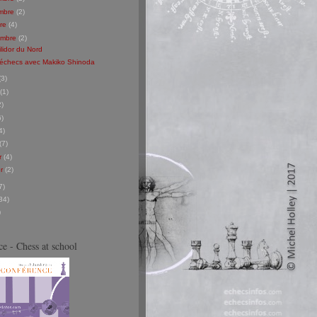
mbre
(2)
bre
(4)
embre
(2)
lidor du Nord
'échecs avec Makiko Shinoda
(3)
(1)
2)
6)
4)
(7)
er
(4)
er
(2)
7)
34)
)
e - Chess at school