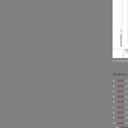
encyclopédi
Archives
►
2026
(2
►
2021
(4
►
2020
(1
►
2019
(4
►
2018
(1
►
2017
(2
►
2016
(2
►
2015
(3
▼
2014
(3
►
déce