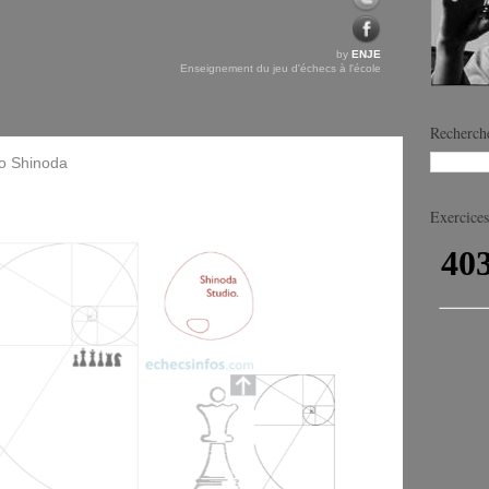
by
ENJE
Enseignement du jeu d'échecs à l'école
Recherche
o Shinoda
Exercices