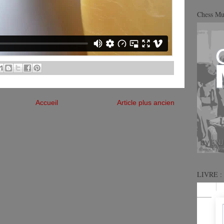
Chess M
Accueil
Article plus ancien
LIVRE : 