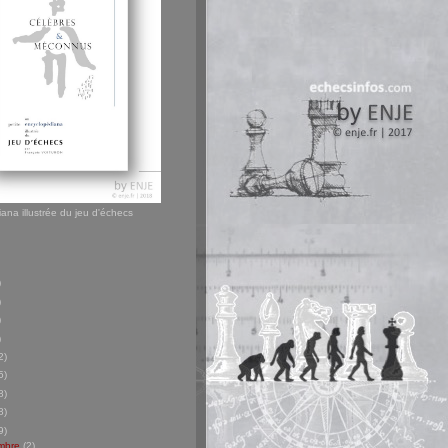
ana illustrée du jeu d'échecs
)
)
)
)
2)
5)
8)
8)
9)
mbre
(2)