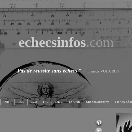
echecsinfos
.com
"
Pas de réussite sans échecs
"
--- François VOITURON
Index
FIDE
ECU
FFE
ENJE
Le Club
ChessSolidarity
Fiches péd