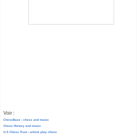
Voir :
ChessBase
-
chess and music
Chess History and music
U.S Chess Trust
-
artists play chess