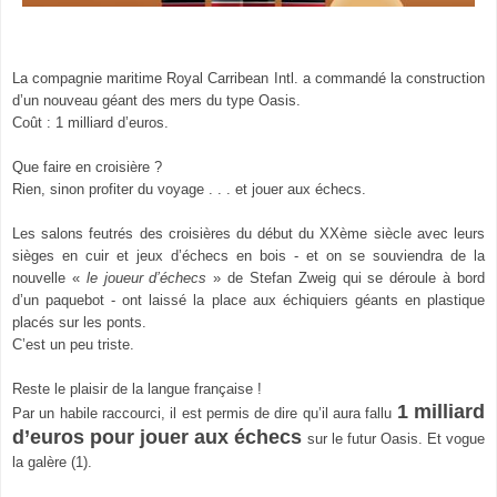
La compagnie maritime Ro
y
al Ca
rr
ibean Intl. a commandé la construction
d’un nouveau géant des mers du type Oasis.
Coût
: 1 milliard d’euros.
Que faire en croisière ?
Rien, sinon profiter du voyage . . . et jouer aux échecs.
Les salons feutrés des croisières du début du XXème siècle avec leurs
sièges en cuir et jeux d’échecs en bois
-
et on se souviendra de la
nouvelle «
le joueur d’échecs
» de Stefan Zweig qui se déroule à bord
d’un paquebot
-
ont laissé la place aux échiquiers géants en plastique
placés sur les ponts.
C’est un peu triste.
Reste le plaisir de la langue française !
1 milliard
Par un habile raccourci, il est permis de dire qu’il aura fallu
d’euros pour jouer aux échecs
sur le futur Oasis. Et vogue
la galère (1).