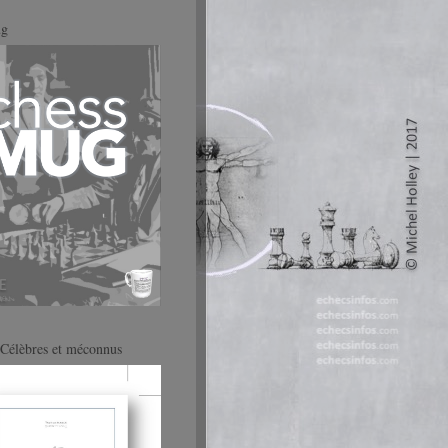
ug
Célèbres et méconnus