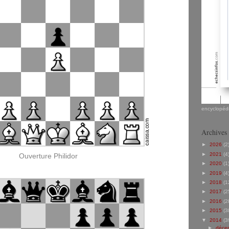
encyclopédi
Archives
►
2026
(2
►
2021
(4
Ouverture Philidor
►
2020
(1
►
2019
(4
►
2018
(1
►
2017
(2
►
2016
(2
►
2015
(3
▼
2014
(3
►
déce