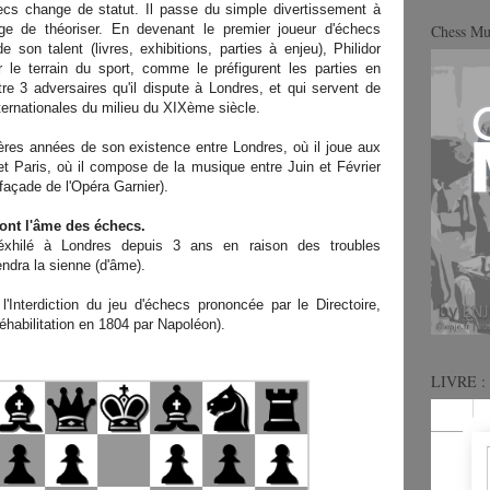
hecs change de statut. Il passe du simple divertissement à
ge de théoriser. En devenant le premier joueur d'échecs
Chess M
de son talent (livres, exhibitions, parties à enjeu), Philidor
 le terrain du sport, comme le préfigurent les parties en
re 3 adversaires qu'il dispute à Londres, et qui servent de
ternationales du milieu du XIXème siècle.
ières années de son existence entre Londres, où il joue aux
et Paris, où il compose de la musique entre Juin et Février
façade de l'Opéra Garnier).
sont l'âme des échecs.
 éxhilé à Londres depuis 3 ans en raison des troubles
endra la sienne (d'âme).
 l'Interdiction du jeu d'échecs prononcée par le Directoire,
réhabilitation en 1804 par Napoléon).
LIVRE : 