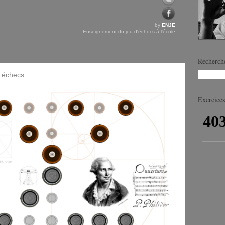
by
ENJE
Enseignement du jeu d'échecs à l'école
Recherche
x échecs
Exercices