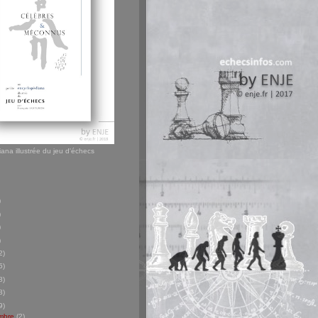
ana illustrée du jeu d'échecs
)
)
)
)
2)
5)
8)
8)
9)
mbre
(2)