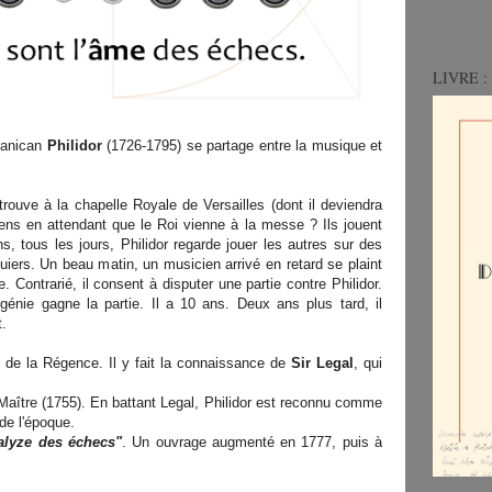
LIVRE : 
Danican
Philidor
(1726-1795) se partage entre la musique et
trouve à la chapelle Royale de Versailles (dont il deviendra
ens en attendant que le Roi vienne à la messe ? Ils jouent
, tous les jours, Philidor regarde jouer les autres sur des
quiers. Un beau matin, un musicien arrivé en retard se plaint
. Contrarié, il consent à disputer une partie contre Philidor.
génie gagne la partie. Il a 10 ans. Deux ans plus tard, il
t.
é de la Régence. Il y fait la connaissance de
Sir Legal
, qui
 Maître (1755). En battant Legal, Philidor est reconnu comme
 de l'époque.
alyze des échecs"
. Un ouvrage augmenté en 1777, puis à