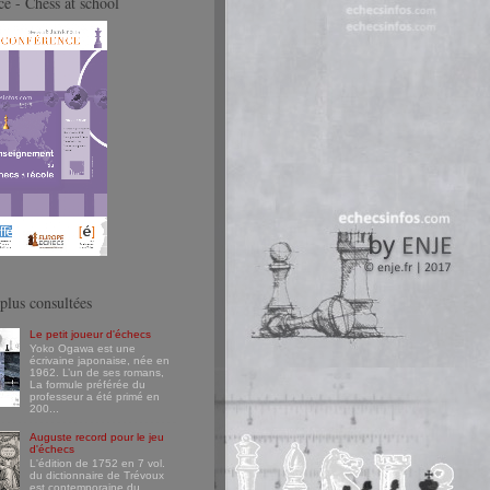
e - Chess at school
plus consultées
Le petit joueur d'échecs
Yoko Ogawa est une
écrivaine japonaise, née en
1962. L’un de ses romans,
La formule préférée du
professeur a été primé en
200...
Auguste record pour le jeu
d'échecs
L'édition de 1752 en 7 vol.
du dictionnaire de Trévoux
est contemporaine du