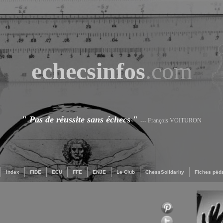
echecsinfos
.com
"
Pas de réussite sans échecs
"
--- François VOITURON
Index
FIDE
ECU
FFE
ENJE
Le Club
ChessSolidarity
Fiches péd