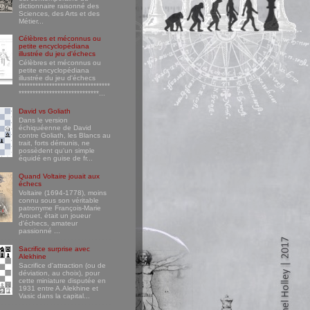
dictionnaire raisonné des
Sciences, des Arts et des
Métier...
Célèbres et méconnus ou
petite encyclopédiana
illustrée du jeu d'échecs
Célèbres et méconnus ou
petite encyclopédiana
illustrée du jeu d'échecs
*********************************
*****************************...
David vs Goliath
Dans le version
échiquéenne de David
contre Goliath, les Blancs au
trait, forts démunis, ne
possèdent qu'un simple
équidé en guise de fr...
Quand Voltaire jouait aux
échecs
Voltaire (1694-1778), moins
connu sous son véritable
patronyme François-Marie
Arouet, était un joueur
d'échecs, amateur
passionné ...
Sacrifice surprise avec
Alekhine
Sacrifice d'attraction (ou de
déviation, au choix), pour
cette miniature disputée en
1931 entre A.Alekhine et
Vasic dans la capital...