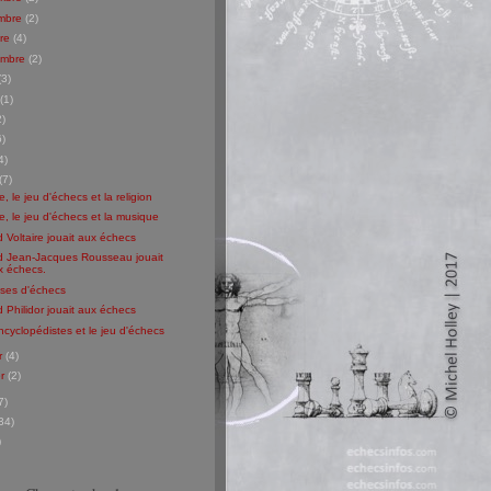
mbre
(2)
bre
(4)
embre
(2)
(3)
(1)
2)
6)
4)
(7)
re, le jeu d'échecs et la religion
re, le jeu d'échecs et la musique
Voltaire jouait aux échecs
 Jean-Jacques Rousseau jouait
x échecs.
ses d'échecs
Philidor jouait aux échecs
cyclopédistes et le jeu d'échecs
er
(4)
er
(2)
7)
34)
)