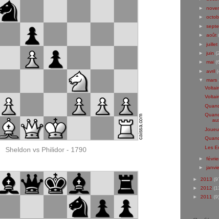
►
nove
►
octo
►
sept
►
août
►
juillet
►
juin
(
►
mai
(
►
avril
(
▼
mars
Voltai
Voltai
Quand 
Quand
au
Joueu
Quand 
Les En
Sheldon vs Philidor - 1790
►
févri
►
janvi
►
2013
(9
►
2012
(1
►
2011
(9