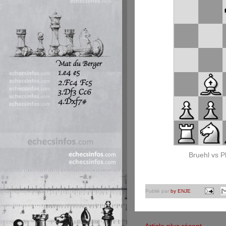
Bruehl vs Ph
Publié par
by ENJE