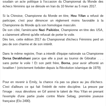
soudain un acte politique à l'occasion du Championnat du Monde des
échecs féminins qui se déroule en Iran du 10 février au 5 mars 2017.
Si la Chinoise, Championne du Monde en titre,
Hou Yifan
a refusé de
participer, c'est pour dénoncer un règlement moins favorable à la
Championne du Monde qu'à son homologue masculin.
De son côté, l'américaine
Nazi Paikidze
, Championne en titre des USA,
a clairement affirmé qu'elle refusait de porter le voile.
Dès lors, cette édition 2017 du Championnat d'échecs Féminins perd un
peu de son charme et de son intérêt.
Dans le même registre, l'Iran a interdit d'équipe nationale sa Championne
Dorsa Derakhshani
parce que elle a joué au tournoi de Gibraltar . . .
sans porter le voile ! Et son petit frère,
Borna
, pour avoir affronté un
Israélien ! (strictement
forbiden
depuis la Révolution islamique de 1979)
Pour en revenir à Emily, la chance n'a pas sa place au jeu d'échecs.
C'est d'ailleurs ce qui fait l'intérêt de notre discipline. La preuve par
l'image : nous dévoilons en Gif animé le talent de Hou Yifan en prenant
l'exemple d'une partie jouée contre Marie Sebag, première joueuse
française (Elo 2490).