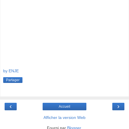
by ENJE
Partager
‹
›
Accueil
Afficher la version Web
Fourni par
Blogger
.