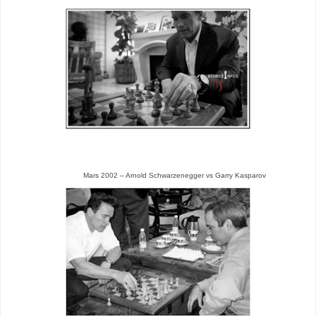
Mars 2002 – Arnold Schwarzenegger vs Garry Kasparov