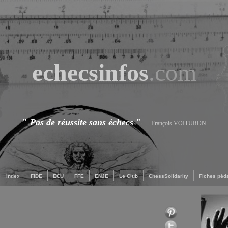
echecsinfos
.com
"
Pas de réussite sans échecs
"
--- François VOITURON
Index
FIDE
ECU
FFE
ENJE
Le Club
ChessSolidarity
Fiches péd