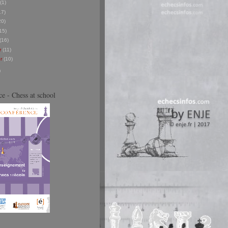
(1)
17)
20)
15)
(16)
er
(11)
er
(10)
)
e - Chess at school