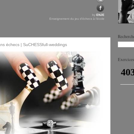
by
ENJE
Enseignement du jeu d'échecs à l'école
Recherche
ans échecs | SuCHESSfull-weddings
Exercices