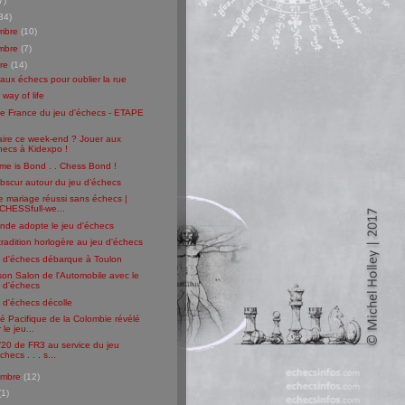
7)
34)
mbre
(10)
mbre
(7)
bre
(14)
aux échecs pour oublier la rue
way of life
de France du jeu d'échecs - ETAPE
aire ce week-end ? Jouer aux
hecs à Kidexpo !
me is Bond . . Chess Bond !
obscur autour du jeu d'échecs
 mariage réussi sans échecs |
CHESSfull-we...
nde adopte le jeu d'échecs
tradition horlogère au jeu d'échecs
u d'échecs débarque à Toulon
son Salon de l'Automobile avec le
u d'échecs
 d'échecs décolle
é Pacifique de la Colombie révélé
 le jeu...
/20 de FR3 au service du jeu
checs . . . s...
embre
(12)
(1)