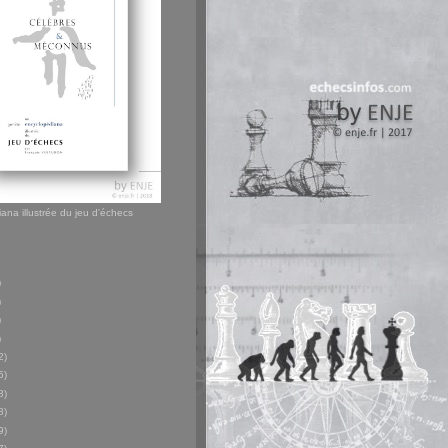
ana illustrée du jeu d'échecs
)
)
)
)
2)
5)
8)
8)
9)