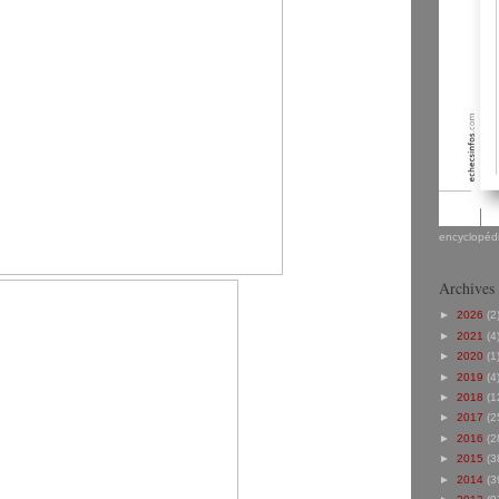
encyclopédi
Archives
►
2026
(2
►
2021
(4
►
2020
(1
►
2019
(4
►
2018
(1
►
2017
(2
►
2016
(2
►
2015
(3
►
2014
(3