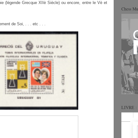
ie (légende Grecque XIIè Siècle) ou encore, entre le Vè et
Chess M
ent de Soi, . . . etc . . .
LIVRE : 