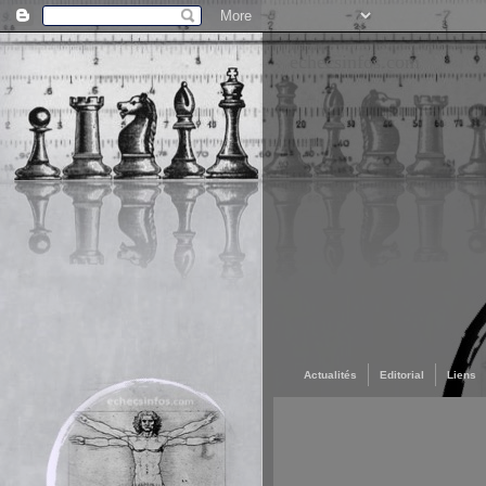
echecsinfos.com
echecsinfos.com
Echecsinfos est édité par ENJE | Echecsinfos : 1er site d'information sur l'enseignement du jeu d'échecs à l'école | François Voituron
Actualités
Editorial
Liens