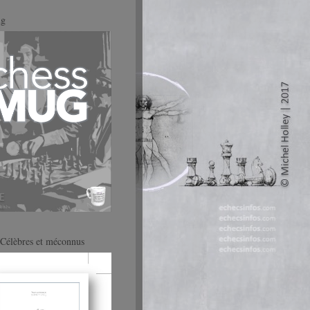
ug
Célèbres et méconnus