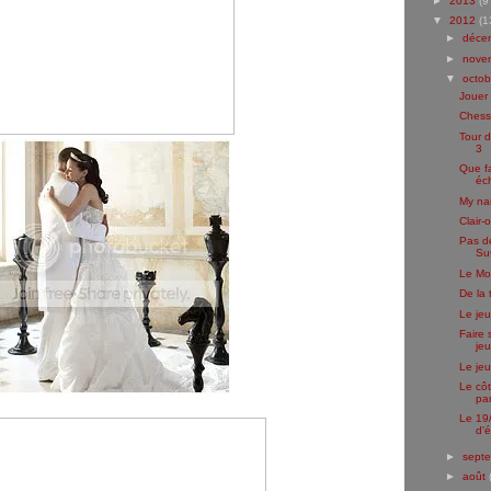
►
2013
(9
▼
2012
(1
►
déce
►
nove
▼
octo
Jouer 
Chess 
Tour 
3
Que f
éc
My na
Clair-
Pas de
Su
Le Mo
De la 
Le je
Faire 
je
Le jeu
Le côt
par
Le 19
d'é
►
sept
►
août