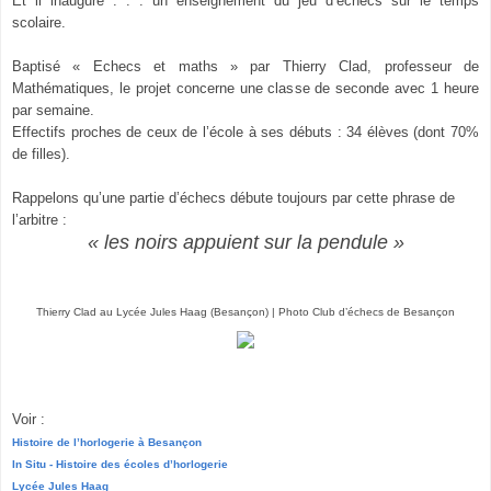
Et il inaugure . . . un enseignement du jeu d’échecs sur le temps
scolaire.
Baptisé « Echecs et maths » par Thierry Clad, professeur de
Mathématiques, le projet concerne une classe de seconde avec 1 heure
par semaine.
Effectifs proches de ceux de l’école à ses débuts : 34 élèves (dont 70%
de filles).
Rappelons qu’une partie d’échecs débute toujours par cette phrase de
l’arbitre :
« les noirs appuient sur la pendule »
Thierry Clad au Lycée Jules Haag (Besançon) | Photo Club d’échecs de Besançon
Voir :
Histoire de l’horlogerie à Besançon
In Situ - Histoire des écoles d’horlogerie
Lycée Jules Haag