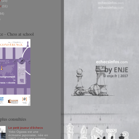
er
(10)
er
(11)
34)
)
e - Chess at school
plus consultées
Le petit joueur d'échecs
Yoko Ogawa est une
écrivaine japonaise, née en
1962. L’un de ses romans,