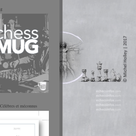
ug
Célèbres et méconnus