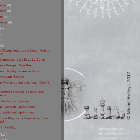
7)
mbre
(6)
mbre
(9)
bre
(10)
embre
(9)
(4)
8)
7)
12)
k Obama joue aux échecs - Vrai ou
ux
échecs dans les îles : La Corse
hess Design : Man Ray
and Blond joue aux échecs
rade aux échecs
de France du jeu d'échecs - ETAPE
: Hermès propose de jouer aux
hecs
 d'échecs en pièces
r - Battesti : ça se Corse
graphies échiquéennes
ions à Pâques : L'homme neuf est
ssé
in the City
(11)