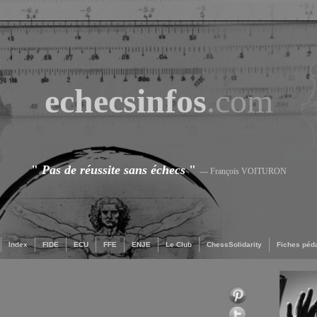
echecsinfos
.com
"
Pas de réussite sans échecs
"
--- François VOITURON
Index
FIDE
ECU
FFE
ENJE
Le Club
ChessSolidarity
Fiches péd