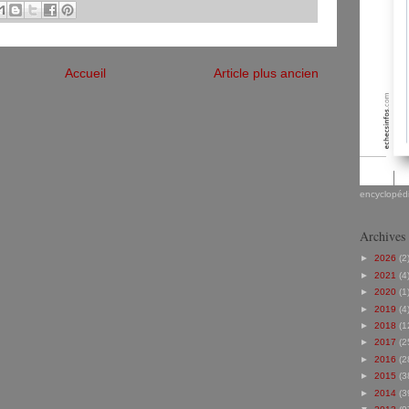
Accueil
Article plus ancien
encyclopédi
Archives
►
2026
(2
►
2021
(4
►
2020
(1
►
2019
(4
►
2018
(1
►
2017
(2
►
2016
(2
►
2015
(3
►
2014
(3