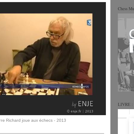
Chess M
LIVRE : 
rre Richard joue aux échecs - 2013