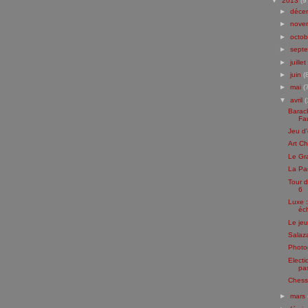
▼
2013
(9
►
déce
►
nove
►
octo
►
sept
►
juillet
►
juin
(
►
mai
(
▼
avril
(
Barac
Fa
Jeu d'
Art C
Le Gr
La Pa
Tour 
6
Luxe 
éc
Le jeu
Salaza
Photo
Elect
pa
Chess 
►
mars