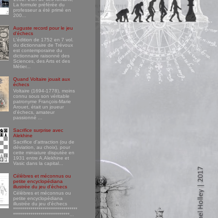
La formule préférée du
professeur a été primé en
200...
Auguste record pour le jeu
d'échecs
L'édition de 1752 en 7 vol.
du dictionnaire de Trévoux
est contemporaine du
dictionnaire raisonné des
Sciences, des Arts et des
Métier...
Quand Voltaire jouait aux
échecs
Voltaire (1694-1778), moins
connu sous son véritable
patronyme François-Marie
Arouet, était un joueur
d'échecs, amateur
passionné ...
Sacrifice surprise avec
Alekhine
Sacrifice d'attraction (ou de
déviation, au choix), pour
cette miniature disputée en
1931 entre A.Alekhine et
Vasic dans la capital...
Célèbres et méconnus ou
petite encyclopédiana
illustrée du jeu d'échecs
Célèbres et méconnus ou
petite encyclopédiana
illustrée du jeu d'échecs
*********************************
*****************************...