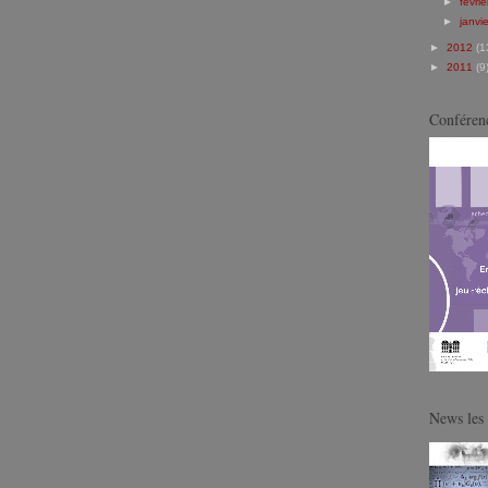
►
févri
►
janvi
►
2012
(1
►
2011
(9
Conférenc
News les 