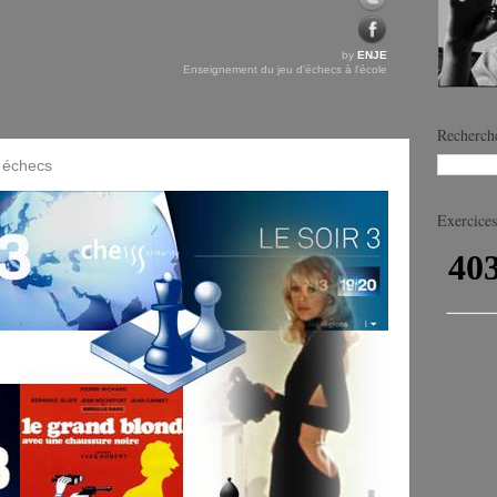
by
ENJE
Enseignement du jeu d'échecs à l'école
Recherche
 échecs
Exercices