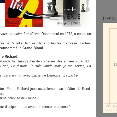
LIVRE : 
haussure noire
, film d’Yves Robert sorti en 1972, a connu un
tée par Mireille Darc est dans toutes les mémoires, l’acteur
surnommé le Grand Blond
.
rre Richard
.
 abondante filmographie de comédies des années 70 et 80 :
nez, Le distrait, Je suis timide mais je me soigne, La
ssi dans un film avec Catherine Deneuve :
La partie
.
tre, Pierre Richard joue actuellement au théâtre du Rond-
os.
 journal télévisé de France 3.
pour dissiper le trac avant de monter en scène ?