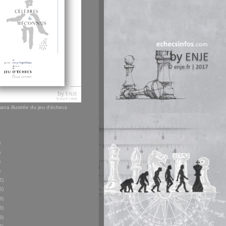
ana illustrée du jeu d'échecs
)
)
)
)
2)
5)
8)
8)
9)